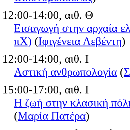
12:00-14:00, αιθ. Θ
Εισαγωγή στην αρχαία ελ
πΧ)
(
Ιφιγένεια Λεβέντη
)
12:00-14:00, αιθ. Ι
Αστική ανθρωπολογία
(
Σ
15:00-17:00, αιθ. Ι
Η ζωή στην κλασική πόλ
(
Μαρία Πατέρα
)