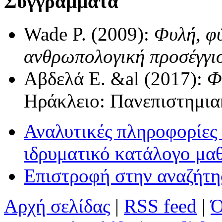
Συγγράμματα
Wade P. (2009):
Φυλή, φύ
ανθρωπολογική προσέγγι
Αβδελά Ε. &al (2017):
Φ
Ηράκλειο: Πανεπιστημια
Αναλυτικές πληροφορίες 
ιδρυματικό κατάλογο μα
Επιστροφή στην αναζήτ
Αρχή σελίδας
|
RSS feed
|
Ό