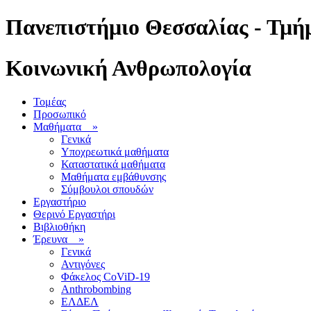
Πανεπιστήμιο Θεσσαλίας - Τμήμ
Κοινωνική Ανθρωπολογία
Τομέας
Προσωπικό
Μαθήματα
»
Γενικά
Υποχρεωτικά μαθήματα
Καταστατικά μαθήματα
Μαθήματα εμβάθυνσης
Σύμβουλοι σπουδών
Εργαστήριο
Θερινό Εργαστήρι
Βιβλιοθήκη
Έρευνα
»
Γενικά
Αντιγόνες
Φάκελος CoViD-19
Anthrobombing
ΕΛΔΕΛ