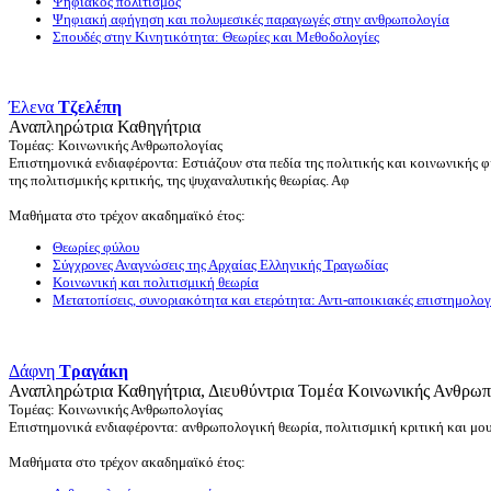
Ψηφιακός πολιτισμός
Ψηφιακή αφήγηση και πολυμεσικές παραγωγές στην ανθρωπολογία
Σπουδές στην Κινητικότητα: Θεωρίες και Μεθοδολογίες
Έλενα
Τζελέπη
Αναπληρώτρια Καθηγήτρια
Τομέας: Κοινωνικής Ανθρωπολογίας
Επιστημονικά ενδιαφέροντα: Εστιάζουν στα πεδία της πολιτικής και κοινωνικής φι
της πολιτισμικής κριτικής, της ψυχαναλυτικής θεωρίας. Αφ
Μαθήματα στο τρέχον ακαδημαϊκό έτος:
Θεωρίες φύλου
Σύγχρονες Αναγνώσεις της Αρχαίας Ελληνικής Τραγωδίας
Κοινωνική και πολιτισμική θεωρία
Μετατοπίσεις, συνοριακότητα και ετερότητα: Αντι-αποικιακές επιστημολογ
Δάφνη
Τραγάκη
Αναπληρώτρια Καθηγήτρια, Διευθύντρια Τομέα Κοινωνικής Ανθρωπ
Τομέας: Κοινωνικής Ανθρωπολογίας
Επιστημονικά ενδιαφέροντα: ανθρωπολογική θεωρία, πολιτισμική κριτική και μουσ
Μαθήματα στο τρέχον ακαδημαϊκό έτος: