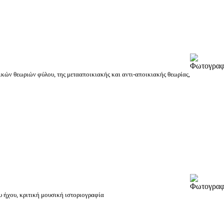
τικών θεωριών φύλου, της μετααποικιακής και αντι-αποικιακής θεωρίας,
υ ήχου, κριτική μουσική ιστοριογραφία