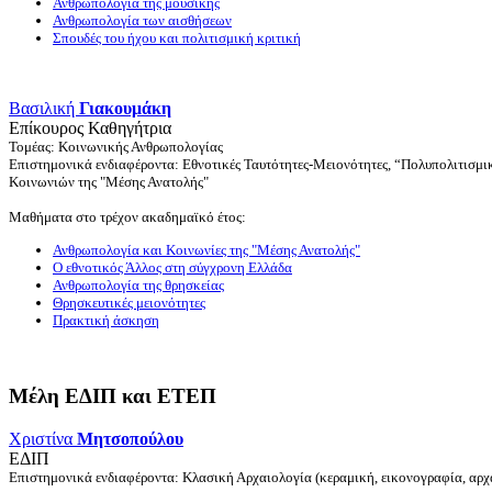
Ανθρωπολογία της μουσικής
Ανθρωπολογία των αισθήσεων
Σπουδές του ήχου και πολιτισμική κριτική
Βασιλική
Γιακουμάκη
Επίκουρος Καθηγήτρια
Τομέας: Κοινωνικής Ανθρωπολογίας
Επιστημονικά ενδιαφέροντα: Εθνοτικές Ταυτότητες-Μειονότητες, “Πολυπολιτισμι
Κοινωνιών της "Μέσης Ανατολής"
Μαθήματα στο τρέχον ακαδημαϊκό έτος:
Ανθρωπολογία και Κοινωνίες της "Μέσης Ανατολής"
Ο εθνοτικός Άλλος στη σύγχρονη Ελλάδα
Ανθρωπολογία της θρησκείας
Θρησκευτικές μειονότητες
Πρακτική άσκηση
Μέλη ΕΔΙΠ και ΕΤΕΠ
Χριστίνα
Μητσοπούλου
ΕΔΙΠ
Επιστημονικά ενδιαφέροντα: Κλασική Αρχαιολογία (κεραμική, εικονογραφία, αρχαι