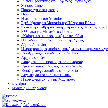
Σύριοι Πρόσφυγες και Ψηφιακές Τεχνολογίες
Serious Game
Παραγωγή ντοκιμαντέρ
Demo
Η περίπτωση του Youtube
Σχεδιάζοντας το Μουσείο της Πόλης του Βόλου
Κουλτούρες «θρησκευτικής» πρακτικής στη σύγχρονη 
Ελληνικά για Μετανάστες Γονείς
«Κρίση» και «καταστροφή» στην οθόνη
Η Παιδούπολη «Αγιά Σοφιά» της Αγριάς
Δήμος Αισωνίας
Η προφορική μαρτυρία ως πηγή νέων επιστημονικών γ
Ένταξη τσιγγανοπαίδων στο σχολείο
Aρχαία Σικυών
Λαογραφικό–ιστορικό μουσείο Λάρισας
Έμφυλες διαστάσεις της μετανάστευσης
Ένταξη τσιγγανοπαίδων στο σχολείο
Λογοτεχνία και διαθεματικότητα
H κοινωνική μνήμη της Μαγνησίας
Συνέδρια
Ειδήσεις - Εκδηλώσεις