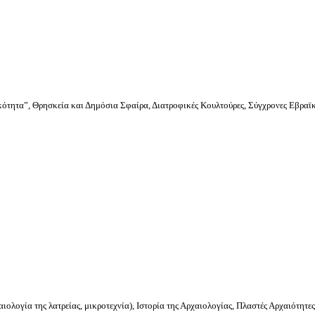
κότητα”, Θρησκεία και Δημόσια Σφαίρα, Διατροφικές Κουλτούρες, Σύγχρονες Εβραϊκ
ολογία της λατρείας, μικροτεχνία), Ιστορία της Αρχαιολογίας, Πλαστές Αρχαιότητε