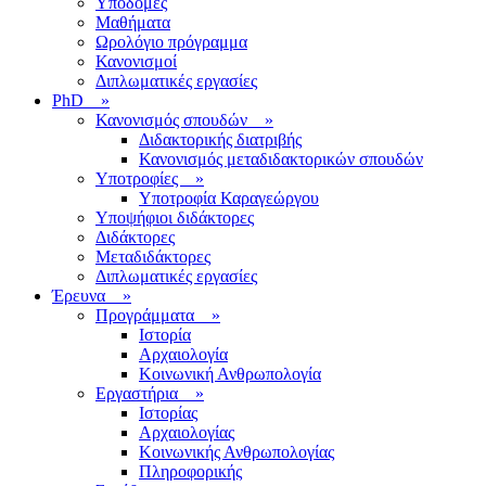
Υποδομές
Μαθήματα
Ωρολόγιο πρόγραμμα
Κανονισμοί
Διπλωματικές εργασίες
PhD
»
Κανονισμός σπουδών
»
Διδακτορικής διατριβής
Κανονισμός μεταδιδακτορικών σπουδών
Υποτροφίες
»
Υποτροφία Καραγεώργου
Υποψήφιοι διδάκτορες
Διδάκτορες
Μεταδιδάκτορες
Διπλωματικές εργασίες
Έρευνα
»
Προγράμματα
»
Ιστορία
Αρχαιολογία
Κοινωνική Ανθρωπολογία
Εργαστήρια
»
Ιστορίας
Αρχαιολογίας
Κοινωνικής Ανθρωπολογίας
Πληροφορικής