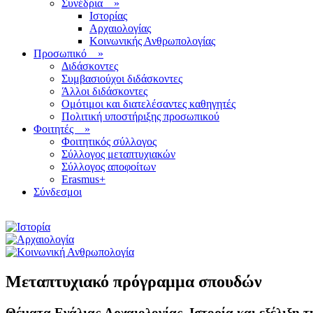
Συνέδρια
»
Ιστορίας
Αρχαιολογίας
Κοινωνικής Ανθρωπολογίας
Προσωπικό
»
Διδάσκοντες
Συμβασιούχοι διδάσκοντες
Άλλοι διδάσκοντες
Ομότιμοι και διατελέσαντες καθηγητές
Πολιτική υποστήριξης προσωπικού
Φοιτητές
»
Φοιτητικός σύλλογος
Σύλλογος μεταπτυχιακών
Σύλλογος αποφοίτων
Erasmus+
Σύνδεσμοι
Μεταπτυχιακό πρόγραμμα σπουδών
Θέματα Eνάλιας Aρχαιολογίας. Ιστορία και εξέλιξη τ