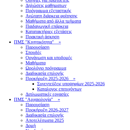
Οδηγίες για πρωτοετείς
Δηλώσεις μαθηματων
Πρόγραμμα εξεταστικής
Ανώτατη διάρκεια φοίτησης
Μαθήματα από άλλα τμήματα
Παιδαγωγική επάρκεια
Κατατακτήριες εξετάσεις
Πρακτική άσκηση
ΠΜΣ "Κινητικότητα"
»
Παρουσίαση
Σπουδές
Οργάνωση και υποδομές
Μαθήματα
Ωρολόγιο πρόγραμμα
Διαδικασία επιλογής
Πρoκήρυξη 2025-2026
»
Συνεντεύξεις υποψηφίων 2025-2026
Καταλογος επιτυχόντων
Διπλωματικές εργασίες
ΠΜΣ "Αρχαιολογία"
»
Παρουσίαση
Προκήρυξη 2026-2027
Διαδικασία επιλογής
Αποτελέσματα 2025
Δομή