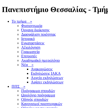
Πανεπιστήμιο Θεσσαλίας - Τμήμ
Το τμήμα
»
Φυσιογνωμία
Όργανα διοίκησης
Διασφάλιση ποιότητας
Ιστορικό
Εγκαταστάσεις
Αξιολόγηση
Γραμματεία
Επιτροπές
Ακαδημαϊκό ημερολόγιο
Νέα
»
Ανακοινώσεις
Εκδηλώσεις ΙΑΚΑ
Αρχείο εκδηλώσεων
Αφίσες εκδηλώσεων
ΠΠΣ
»
Πρόγραμμα σπουδών
Ωρολόγιο πρόγραμμα
Οδηγός σπουδών
Κανονισμοί προπτυχιακών