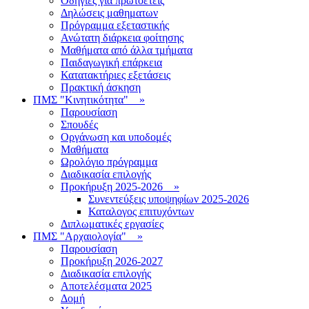
Οδηγίες για πρωτοετείς
Δηλώσεις μαθηματων
Πρόγραμμα εξεταστικής
Ανώτατη διάρκεια φοίτησης
Μαθήματα από άλλα τμήματα
Παιδαγωγική επάρκεια
Κατατακτήριες εξετάσεις
Πρακτική άσκηση
ΠΜΣ "Κινητικότητα"
»
Παρουσίαση
Σπουδές
Οργάνωση και υποδομές
Μαθήματα
Ωρολόγιο πρόγραμμα
Διαδικασία επιλογής
Πρoκήρυξη 2025-2026
»
Συνεντεύξεις υποψηφίων 2025-2026
Καταλογος επιτυχόντων
Διπλωματικές εργασίες
ΠΜΣ "Αρχαιολογία"
»
Παρουσίαση
Προκήρυξη 2026-2027
Διαδικασία επιλογής
Αποτελέσματα 2025
Δομή