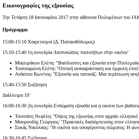
Εικονογραφίες της εξουσίας
Την Τετάρτη 18 Ιανουαρίου 2017 στην αίθουσα Πολυμέσων του ΙΑ
Πρόγραμμα
15:00-15:10 Χαιρετισμοί (Δ. Παλαιοθόδωρος)
15:10-15:40 1η συνεδρία
Αποτυπώσεις ταυτοτήτων στην εικόνα'
Μαγειράκου Ελένη: "Βασίλισσες και εξουσία στην Πτολεμαϊκ
Τσατσαρώνη Ελένη: ''Οπτική αναπαράσταση και έμφυλη επιτέλ
Ανάστου Κων/νος: ''Εξουσία και τατουάζ: Μια περίπτωση ανηλ
15:40-15:50 Συζήτηση
Διάλλειμα 10΄
16:00-16:30 2η συνεδρία
Ενσώματη εξουσία και η εικόνα των βασαν
Τσιτσάνη Νεφέλη: "Όψεις της εξουσίας στον αρχαίο ελληνικό
Μαυρουδής Γεώργιος: "Πρακτικές διαπόμπευσης στον ελληνικ
Συκάς Νικόλαος: "Η εικόνα του υποφέροντος σώματος: H αυ
16:30-16:45 Συζήτηση