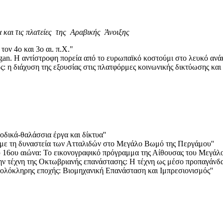
 και τις πλατείες της Αραβικής Άνοιξης
ν 4ο και 3ο αι. π.Χ."
gan. Η αντίστροφη πορεία από το ευρωπαϊκό κοστούμι στο λευκό ανά
η διάχυση της εξουσίας στις πλατφόρμες κοινωνικής δικτύωσης και τ
δικά-θαλάσσια έργα και δίκτυα''
με τη δυναστεία των Ατταλιδών στο Μεγάλο Βωμό της Περγάμου''
ου 16ου αιώνα: Το εικονογραφικό πρόγραμμα της Αίθουσας του Μεγάλ
ην τέχνη της Οκτωβριανής επανάστασης: Η τέχνη ως μέσο προπαγάνδας
λόκληρης εποχής: Βιομηχανική Επανάσταση και Ιμπρεσιονισμός''