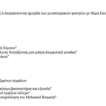
ΚΑ διοργανώνεται ημερίδα των μεταπτυχιακών φοιτητών με θέμα
Εικ
ή Αίγυπτο"
εση: Κοιτάζοντας μια μαύρη διεμφυλική γυναίκα''
ίκων''
ιζομένων σωμάτων
 κόσμο:βασανιστήρια και εξουσία"
ό εμφύλιο πόλεμο''
τοπυρπόληση του Mohamed Bouazizi''