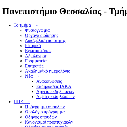
Πανεπιστήμιο Θεσσαλίας - Τμήμ
Το τμήμα
»
Φυσιογνωμία
Όργανα διοίκησης
Διασφάλιση ποιότητας
Ιστορικό
Εγκαταστάσεις
Αξιολόγηση
Γραμματεία
Επιτροπές
Ακαδημαϊκό ημερολόγιο
Νέα
»
Ανακοινώσεις
Εκδηλώσεις ΙΑΚΑ
Αρχείο εκδηλώσεων
Αφίσες εκδηλώσεων
ΠΠΣ
»
Πρόγραμμα σπουδών
Ωρολόγιο πρόγραμμα
Οδηγός σπουδών
Κανονισμοί προπτυχιακών