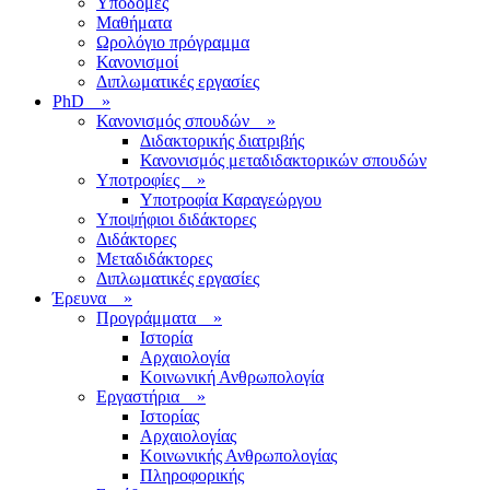
Υποδομές
Μαθήματα
Ωρολόγιο πρόγραμμα
Κανονισμοί
Διπλωματικές εργασίες
PhD
»
Κανονισμός σπουδών
»
Διδακτορικής διατριβής
Κανονισμός μεταδιδακτορικών σπουδών
Υποτροφίες
»
Υποτροφία Καραγεώργου
Υποψήφιοι διδάκτορες
Διδάκτορες
Μεταδιδάκτορες
Διπλωματικές εργασίες
Έρευνα
»
Προγράμματα
»
Ιστορία
Αρχαιολογία
Κοινωνική Ανθρωπολογία
Εργαστήρια
»
Ιστορίας
Αρχαιολογίας
Κοινωνικής Ανθρωπολογίας
Πληροφορικής