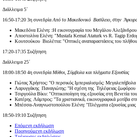
Διάλλειμα 5΄
16:50-17:20 3η συνεδρία
Από το Μακεδονικό Βασίλειο, στην Άγκυρα
Μακεδόνα Ελένη: :Η εικονογραφία του Μεγάλου Αλεξάνδρου το
Αποστολίνα Ελένη: "Mustafa Kemal Ataturk vs R. Tagip Erdo
Κουτσούκου Βιολέττα: "Οπτικές αναπαραστάσεις του πλήθους: 
17:20-17:35 Συζήτηση
Διάλλειμα 25΄
18:00-18:50 4η συνεδρία
Μύθοι, Σύμβολα και πλέγματα Εξουσίας
Γιώτας Χρήστος: ''Ο περσικός Ιμπεριαλισμός: Μεγαλεπήβολα ο
Λαρυγγάκης Παναγιώτης: ''Η σχέση της Τηλέφειας ζωφόρου 
Τσιργούλα Βίκυ: "Οπτικοποίηση της εξουσίας στη Βενετία τ
Κατέρης Λάμπρος: ''Τα χριστιανικά, εικονογραφικά μοτίβα στ
Μπέσσα-Αναγνωστοπούλου Ελένη: ''Πλέγματα εξουσίας μιας ο
18:50-19:10 Συζήτηση
Επόμενη εκδήλωση
Προηγούμενη εκδήλωση
Τρέχουσες εκδηλώσεις