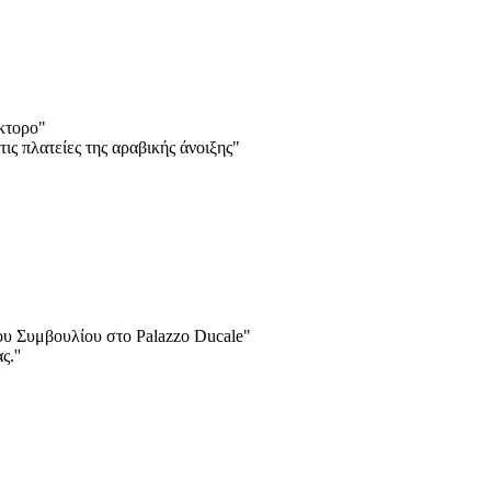
κτορο"
ις πλατείες της αραβικής άνοιξης"
ου Συμβουλίου στο Palazzo Ducale"
.''