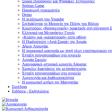
Σύριοι Πρόσφυγες και Ψηφιακές Τεχνολογίες
Serious Game
Παραγωγή ντοκιμαντέρ
Demo
Η περίπτωση του Youtube
Σχεδιάζοντας το Μουσείο της Πόλης του Βόλου
Κουλτούρες «θρησκευτικής» πρακτικής στη σύγχρονη 
Ελληνικά για Μετανάστες Γονείς
«Κρίση» και «καταστροφή» στην οθόνη
Η Παιδούπολη «Αγιά Σοφιά» της Αγριάς
Δήμος Αισωνίας
Η προφορική μαρτυρία ως πηγή νέων επιστημονικών γ
Ένταξη τσιγγανοπαίδων στο σχολείο
Aρχαία Σικυών
Λαογραφικό–ιστορικό μουσείο Λάρισας
Έμφυλες διαστάσεις της μετανάστευσης
Ένταξη τσιγγανοπαίδων στο σχολείο
Λογοτεχνία και διαθεματικότητα
H κοινωνική μνήμη της Μαγνησίας
Συνέδρια
Ειδήσεις - Εκδηλώσεις